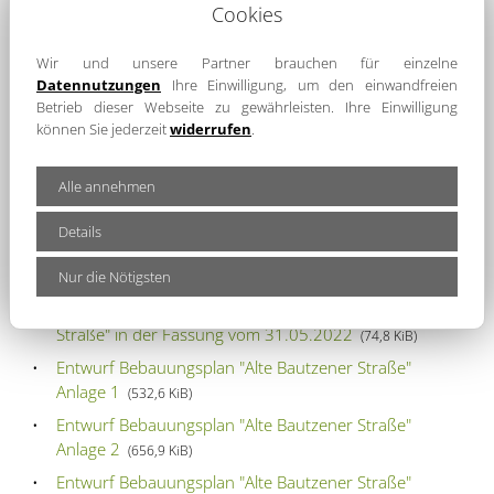
Cookies
Luttowitz_GOP
(708,6 KiB)
Bekanntmachung ROV 110-kV Bahnstromleitung
Wir und unsere Partner brauchen für einzelne
Dresden-Görlitz
(147,6 KiB)
Datennutzungen
Ihre Einwilligung, um den einwandfreien
2021-11-30 Führerschein Merkblatt_Pflichtumtausch
Betrieb dieser Webseite zu gewährleisten. Ihre Einwilligung
können Sie jederzeit
widerrufen
.
(29,3 KiB)
DigitalPakt Schule
(68,1 KiB)
Alle annehmen
Maßnahme Tourismus
(1,3 MiB)
Bekanntmachung Ersatzpflanzung Straßenausbau
Details
Lippitsch Mittelweg
(155,2 KiB)
Nur die Nötigsten
Bekanntmachung über die öffentliche Auslage des
Entwurfes zum Bebauungsplan "Alte Bautzener
Straße" in der Fassung vom 31.05.2022
(74,8 KiB)
Entwurf Bebauungsplan "Alte Bautzener Straße"
Anlage 1
(532,6 KiB)
Entwurf Bebauungsplan "Alte Bautzener Straße"
Anlage 2
(656,9 KiB)
Entwurf Bebauungsplan "Alte Bautzener Straße"