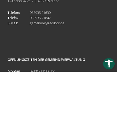
A.-Andritzki-Str. 2 | 02627 Radibor
Telefon:
035935 21630
Telefax:
035935 21642
E-Mail:
gemeinde@radibor.de
ÖFFNUNGSZEITEN DER GEMEINDEVERWALTUNG
Montag
09:00 - 11:30 Uhr
Dienstag
09:00 - 11:30 Uhr & 14:00 - 18:00 Uhr
(Bürgersprechstunde) und nach Vereinbarung
Mittwoch
geschlossen
Donnerstag
09:00 - 11:30 Uhr & 14:00 - 15:00 Uhr
Freitag
geschlossen