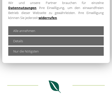
Wir und unsere Partner brauchen für einzelne
Datennutzungen
Ihre Einwilligung, um den einwandfreien
Madeleine Rentsch
Betrieb dieser Webseite zu gewährleisten. Ihre Einwilligung
Bürgermeisterin
können Sie jederzeit
widerrufen
.
Alle annehmen
Details
Nur die Nötigsten