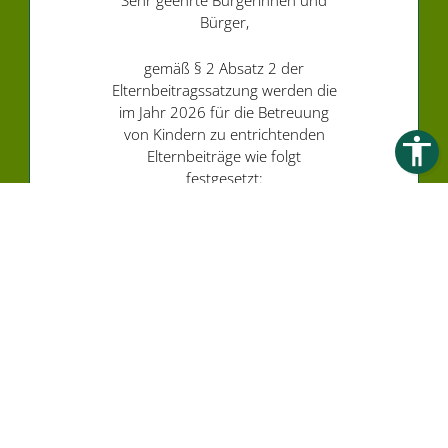
Sehr geehrte Bürgerinnen und
Bürger,
gemäß § 2 Absatz 2 der
Elternbeitragssatzung werden die
im Jahr 2026 für die Betreuung
von Kindern zu entrichtenden
Elternbeiträge wie folgt
festgesetzt:
weiterlesen ...
Tierbestandsmeldung 2026
Bekanntmachung der
Sächsischen Tierseuchenkasse