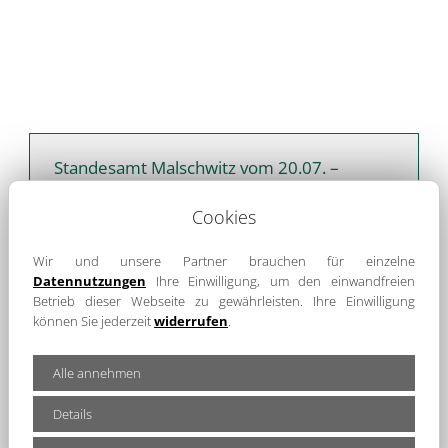
Standesamt Malschwitz vom 20.07. –
04.08.2026 eingeschränkt erreichbar.
Cookies
Information der Standesbeamtin Juliane Barthe
Wir und unsere Partner brauchen für einzelne
Datennutzungen
Ihre Einwilligung, um den einwandfreien
weiterlesen ...
Betrieb dieser Webseite zu gewährleisten. Ihre Einwilligung
können Sie jederzeit
widerrufen
.
Alle annehmen
Details